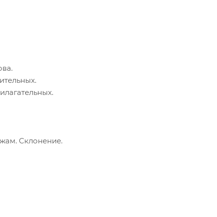
ова.
ительных.
илагательных.
жам. Склонение.