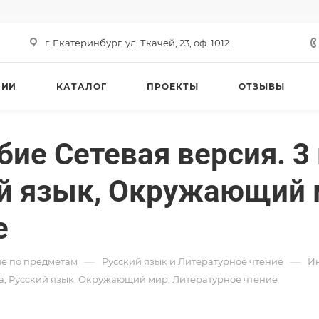
г. Екатеринбург, ул. Ткачей, 23, оф. 1012
НИИ
КАТАЛОГ
ПРОЕКТЫ
ОТЗЫВЫ
ие Cетевая версия. 3 
й язык, Окружающий 
е
—
—
е по предметам
Русский язык и Литературное чтение
И
ка, Русский язык, Окружающий мир, Литературное чтение