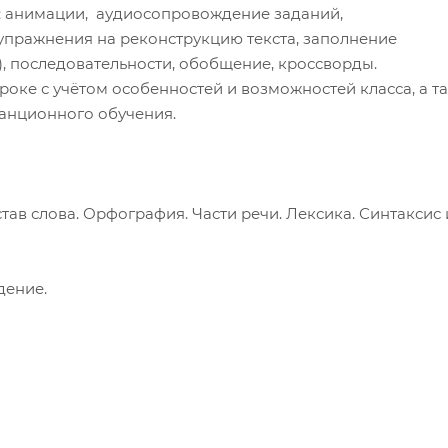
 анимации, аудиосопровождение заданий,
упражнения на реконструкцию текста, заполнение
), последовательности, обобщение, кроссворды.
роке с учётом особенностей и возможностей класса, а т
танционного обучения.
став слова. Орфография. Части речи. Лексика. Синтаксис 
дение.