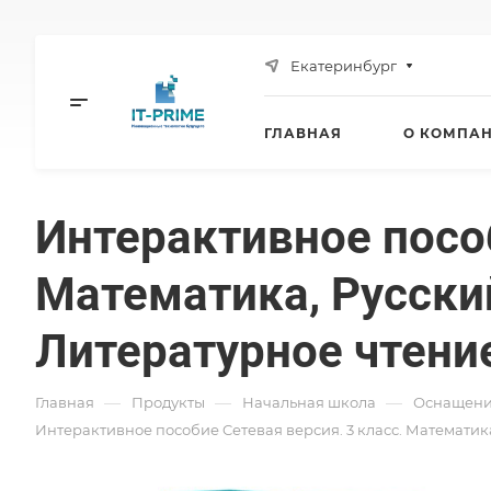
Екатеринбург
ГЛАВНАЯ
О КОМПА
Интерактивное пособ
Математика, Русски
Литературное чтени
—
—
—
Главная
Продукты
Начальная школа
Оснащени
Интерактивное пособие Cетевая версия. 3 класс. Математи