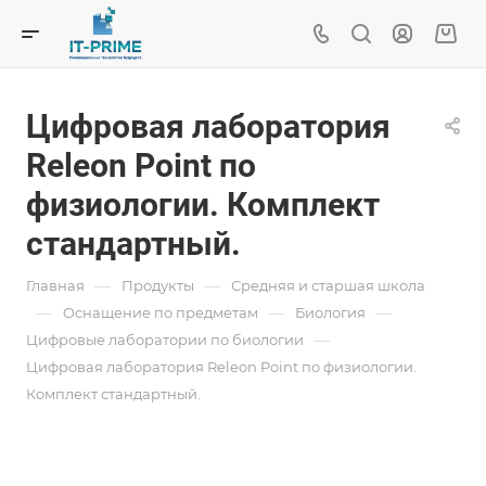
Цифровая лаборатория
Releon Point по
физиологии. Комплект
стандартный.
—
—
Главная
Продукты
Средняя и старшая школа
—
—
—
Oснащение по предметам
Биология
—
Цифровые лаборатории по биологии
Цифровая лаборатория Releon Point по физиологии.
Комплект стандартный.