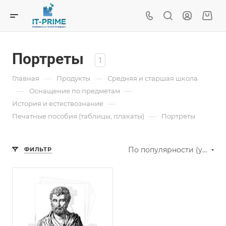
Портреты
1
—
—
Главная
Продукты
Средняя и старшая школа
—
—
Oснащение по предметам
—
История и естествознание
—
Печатные пособия (таблицы, плакаты)
Портреты
По популярности (убывание)
ФИЛЬТР