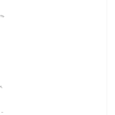
ть
и
и,
 –