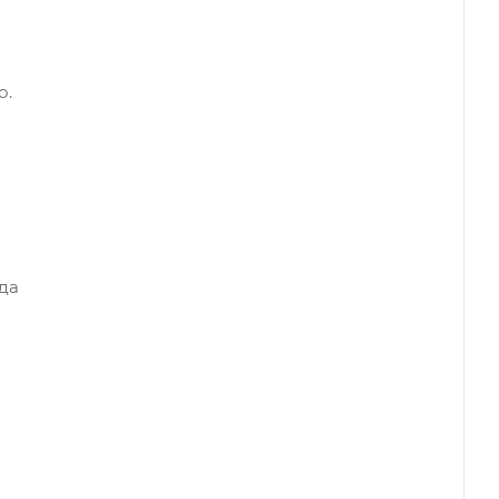
о.
да
-
а
и