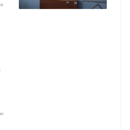
из
х
ты
-