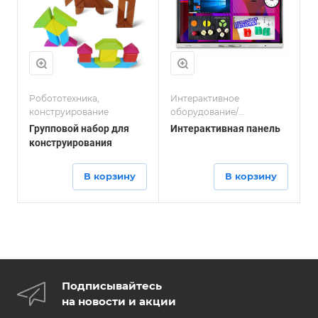
Робототехника,
Интерактивное
конструирование
оборудование/
Интерактивное
Групповой набор для
Интерактивная панель
оборудование/
конструирования
Интерактивное
оборудование/
В корзину
В корзину
Интерактивное
оборудование
Подписывайтесь
на новости и акции