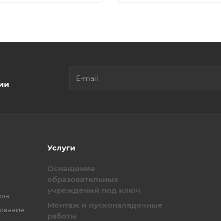
ции
Услуги
Оснащение
образовательных
учреждений под ключ
ола
Монтаж и пусконаладочные
зование
работы