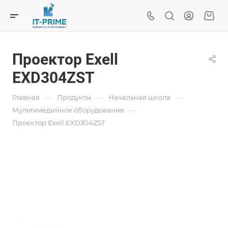
Проектор Exell
EXD304ZST
—
—
—
Главная
Продукты
Начальная школа
—
Мультимедийное оборудование
Проектор Exell EXD304ZST