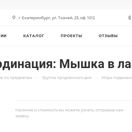
г. Екатеринбург, ул. Ткачей, 23, оф. 1012
НИИ
КАТАЛОГ
ПРОЕКТЫ
ОТЗЫВЫ
рдинация: Мышка в л
—
—
е по предметам
Группа продлённого дня
Игры подвижн
Наличие и стоимость вы можете узнать, отправив нам
заявку