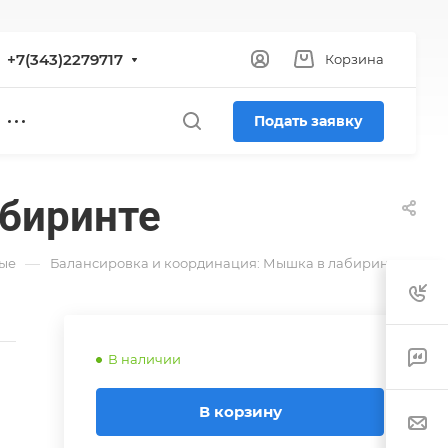
+7(343)2279717
Корзина
Подать заявку
абиринте
—
ые
Балансировка и координация: Мышка в лабиринте
В наличии
В корзину