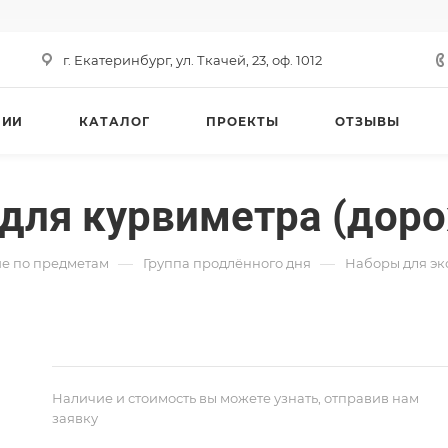
г. Екатеринбург, ул. Ткачей, 23, оф. 1012
НИИ
КАТАЛОГ
ПРОЕКТЫ
ОТЗЫВЫ
 для курвиметра (дор
—
—
е по предметам
Группа продлённого дня
Наборы для э
Наличие и стоимость вы можете узнать, отправив нам
заявку