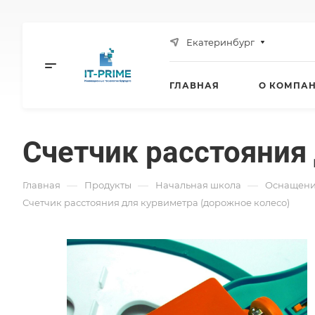
Екатеринбург
ГЛАВНАЯ
О КОМПА
Счетчик расстояния
—
—
—
Главная
Продукты
Начальная школа
Оснащени
Счетчик расстояния для курвиметра (дорожное колесо)