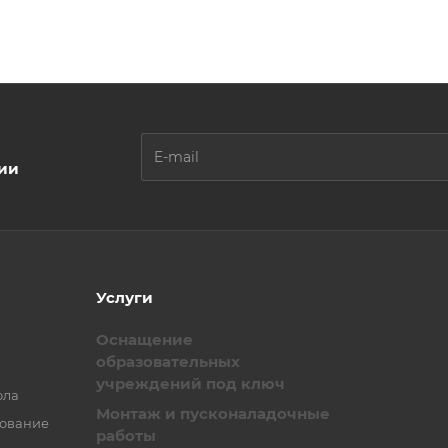
ции
Услуги
Оснащение
образовательных
учреждений под ключ
ола
Монтаж и пусконаладочные
зование
работы