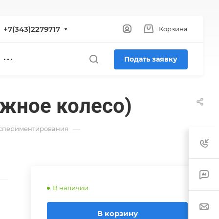
+7(343)2279717
Корзина
Подать заявку
ожное колесо)
—
кспериментирования
В наличии
В корзину