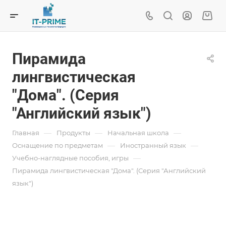
Пирамида
лингвистическая
"Дома". (Серия
"Английский язык")
—
—
—
Главная
Продукты
Начальная школа
—
—
Оснащение по предметам
Иностранный язык
—
Учебно-наглядные пособия, игры
Пирамида лингвистическая "Дома". (Серия "Английский
язык")