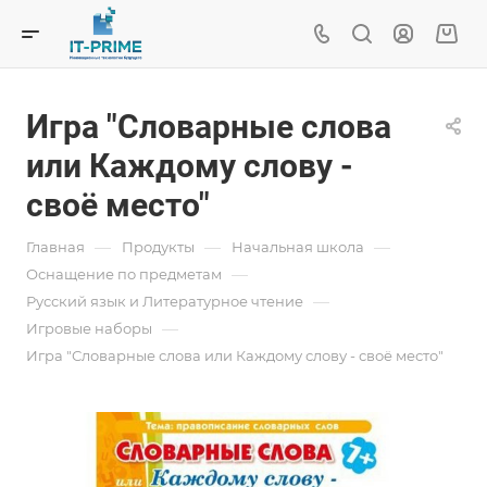
Игра "Словарные слова
или Каждому слову -
своё место"
—
—
—
Главная
Продукты
Начальная школа
—
Оснащение по предметам
—
Русский язык и Литературное чтение
—
Игровые наборы
Игра "Словарные слова или Каждому слову - своё место"