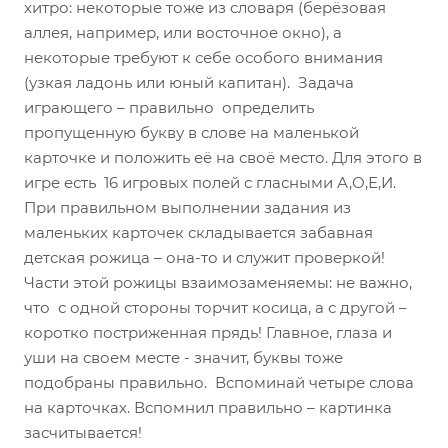
хитро: некоторые тоже из словаря (берёзовая
аллея, например, или восточное окно), а
некоторые требуют к себе особого внимания
(узкая ладонь или юный капитан). Задача
играющего – правильно определить
пропущенную букву в слове на маленькой
карточке и положить её на своё место. Для этого в
игре есть 16 игровых полей с гласными А,О,Е,И.
При правильном выполнении задания из
маленьких карточек складывается забавная
детская рожица – она-то и служит проверкой!
Части этой рожицы взаимозаменяемы: не важно,
что с одной стороны торчит косица, а с другой –
коротко постриженная прядь! Главное, глаза и
уши на своем месте - значит, буквы тоже
подобраны правильно. Вспоминай четыре слова
на карточках. Вспомнил правильно – картинка
засчитывается!