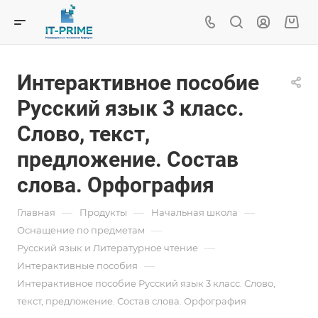
Интерактивное пособие
Русский язык 3 класс.
Слово, текст,
предложение. Состав
слова. Орфография
—
—
—
Главная
Продукты
Начальная школа
—
Оснащение по предметам
—
Русский язык и Литературное чтение
—
Интерактивные пособия
Интерактивное пособие Русский язык 3 класс. Слово,
текст, предложение. Состав слова. Орфография