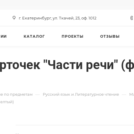
г. Екатеринбург, ул. Ткачей, 23, оф. 1012
НИИ
КАТАЛОГ
ПРОЕКТЫ
ОТЗЫВЫ
точек "Части речи" (
—
—
е по предметам
Русский язык и Литературное чтение
Ма
желтый)