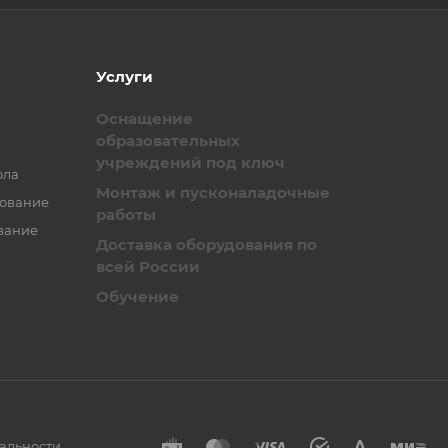
Услуги
Оснащение
образовательных
учреждений под ключ
ола
Монтаж и пусконаладочные
зование
работы
вание
Доставка оборудования по
всей России
Обучение
альности