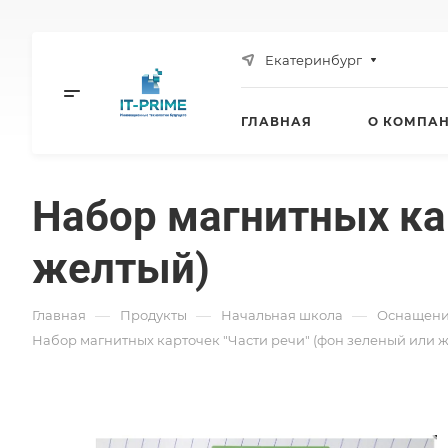
Екатеринбург
ГЛАВНАЯ
О КОМПА
Набор магнитных кар
желтый)
—
—
—
Главная
Продукты
Начальная школа
Оснащени
Набор магнитных карточек "Части речи" (фон зеленый или 