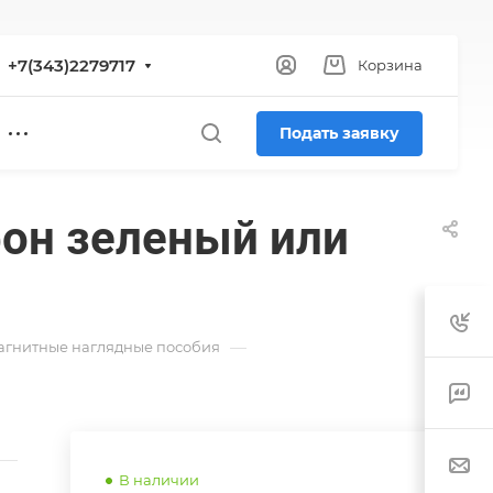
+7(343)2279717
Корзина
Подать заявку
фон зеленый или
—
гнитные наглядные пособия
В наличии