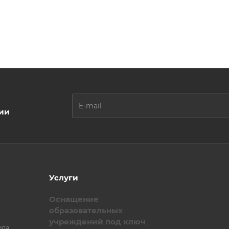
ции
Услуги
Оснащение
образовательных
учреждений под ключ
ола