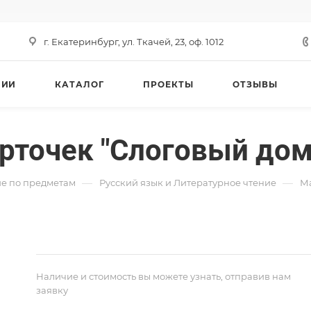
г. Екатеринбург, ул. Ткачей, 23, оф. 1012
НИИ
КАТАЛОГ
ПРОЕКТЫ
ОТЗЫВЫ
рточек "Слоговый дом
—
—
е по предметам
Русский язык и Литературное чтение
Ма
Наличие и стоимость вы можете узнать, отправив нам
заявку