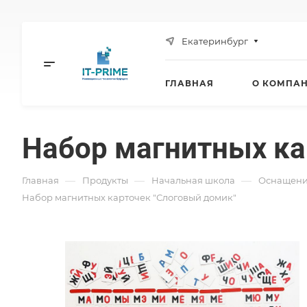
Екатеринбург
ГЛАВНАЯ
О КОМПА
Набор магнитных ка
—
—
—
Главная
Продукты
Начальная школа
Оснащени
Набор магнитных карточек "Слоговый домик"