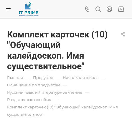
Комплект карточек (10)
"Обучающий
калейдоскоп. Имя
существительное"
—
—
—
Главная
Продукты
Начальная школа
—
Оснащение по предметам
—
Русский язык и Литературное чтение
—
Раздаточные пособия
Комплект карточек (10) "Обучающий калейдоскоп. Имя
существительное"