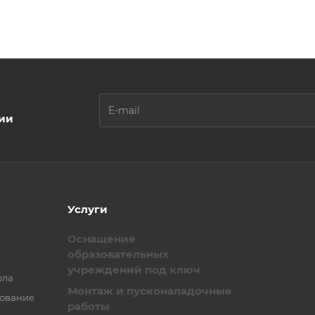
ции
Услуги
Оснащение
образовательных
учреждений под ключ
ола
Монтаж и пусконаладочные
зование
работы