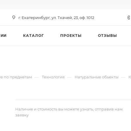
г. Екатеринбург, ул. Ткачей, 23, оф. 1012
НИИ
КАТАЛОГ
ПРОЕКТЫ
ОТЗЫВЫ
—
—
—
е по предметам
Технология
Натуральные обьекты
К
Наличие и стоимость вы можете узнать, отправив нам
заявку