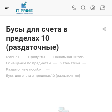
Бусы для счета в
пределах 10
(раздаточные)
—
—
—
Главная
Продукты
Начальная школа
—
—
Оснащение по предметам
Mатематика
—
Раздаточные пособия
Бусы для счета в пределах 10 (раздаточные)