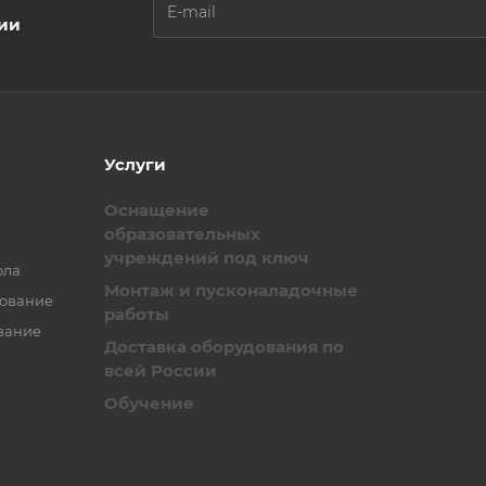
ции
Услуги
Оснащение
образовательных
учреждений под ключ
ола
Монтаж и пусконаладочные
зование
работы
вание
Доставка оборудования по
всей России
Обучение