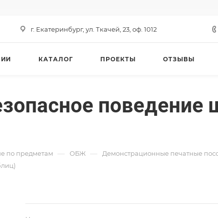
г. Екатеринбург, ул. Ткачей, 23, оф. 1012
НИИ
КАТАЛОГ
ПРОЕКТЫ
ОТЗЫВЫ
езопасное поведение 
—
—
е по предметам
ОБЖ
Демонстрационные печатные пос
блиц)