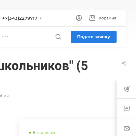
+7(343)2279717
Корзина
Подать заявку
школьников" (5
—
обия
В наличии