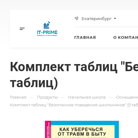
Екатеринбург
ГЛАВНАЯ
О КОМПА
Комплект таблиц "Б
таблиц)
—
—
—
Главная
Продукты
Начальная школа
Оснащени
Комплект таблиц "Безопасное поведение школьников" (5 та