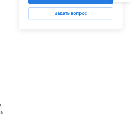
Задать вопрос
о
т
та