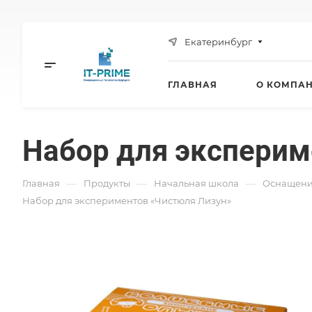
Екатеринбург
ГЛАВНАЯ
О КОМПА
Набор для эксперим
—
—
—
Главная
Продукты
Начальная школа
Оснащени
Набор для экспериментов «Чистюля Лизун»