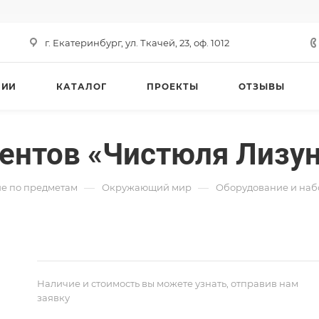
г. Екатеринбург, ул. Ткачей, 23, оф. 1012
НИИ
КАТАЛОГ
ПРОЕКТЫ
ОТЗЫВЫ
ентов «Чистюля Лизу
—
—
е по предметам
Окружающий мир
Оборудование и наб
Наличие и стоимость вы можете узнать, отправив нам
заявку