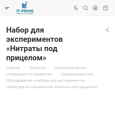
Набор для
экспериментов
«Нитраты под
прицелом»
—
—
—
Главная
Продукты
Начальная школа
—
—
Оснащение по предметам
Окружающий мир
—
Оборудование и наборы для экспериментов
Набор для экспериментов «Нитраты под прицелом»