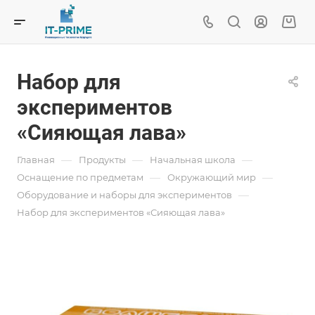
Набор для
экспериментов
«Сияющая лава»
—
—
—
Главная
Продукты
Начальная школа
—
—
Оснащение по предметам
Окружающий мир
—
Оборудование и наборы для экспериментов
Набор для экспериментов «Сияющая лава»