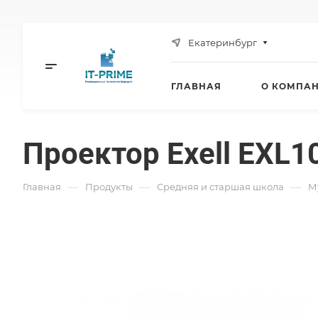
Екатеринбург
ГЛАВНАЯ
О КОМПА
Проектор Exell EXL1
—
—
—
Главная
Продукты
Средняя и старшая школа
М