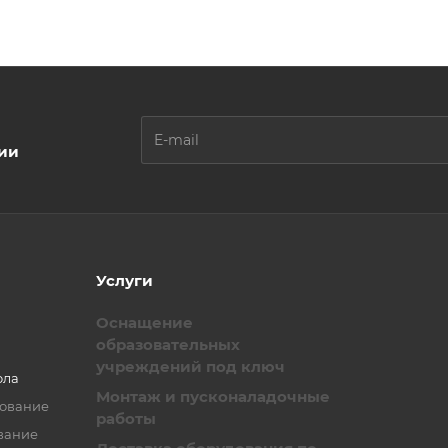
ции
Услуги
Оснащение
образовательных
учреждений под ключ
ола
Монтаж и пусконаладочные
зование
работы
вание