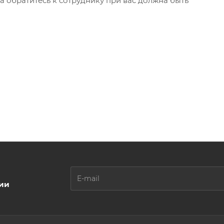
а обратитесь к сотруднику при вас должна быть
ции