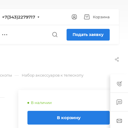
+7(343)2279717
Корзина
Подать заявку
—
ескопы
Набор аксессуаров к телескопу
В наличии
В корзину