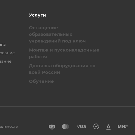
Услуги
Оснащение
образовательных
учреждений под ключ
ола
Монтаж и пусконаладочные
зование
работы
вание
Доставка оборудования по
всей России
Обучение
альности