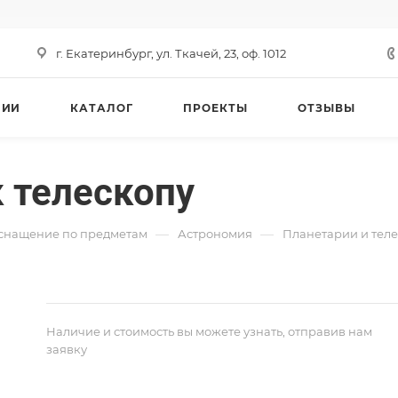
г. Екатеринбург, ул. Ткачей, 23, оф. 1012
НИИ
КАТАЛОГ
ПРОЕКТЫ
ОТЗЫВЫ
к телескопу
—
—
снащение по предметам
Астрономия
Планетарии и тел
Наличие и стоимость вы можете узнать, отправив нам
заявку