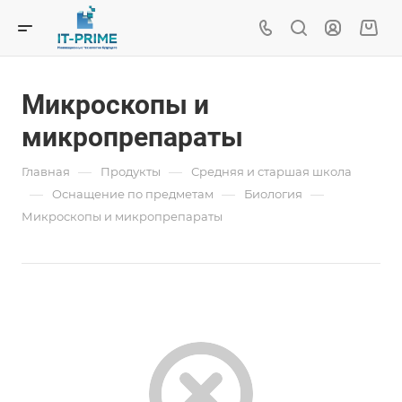
Микроскопы и
микропрепараты
—
—
Главная
Продукты
Средняя и старшая школа
—
—
—
Oснащение по предметам
Биология
Микроскопы и микропрепараты