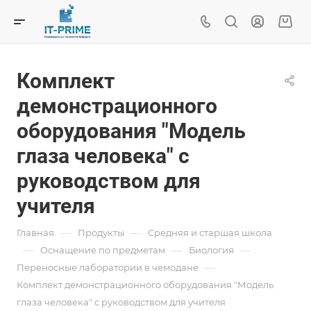
Комплект
демонстрационного
оборудования "Модель
глаза человека" с
руководством для
учителя
—
—
Главная
Продукты
Средняя и старшая школа
—
—
—
Oснащение по предметам
Биология
—
Переносные лаборатории в чемодане
Комплект демонстрационного оборудования "Модель
глаза человека" с руководством для учителя