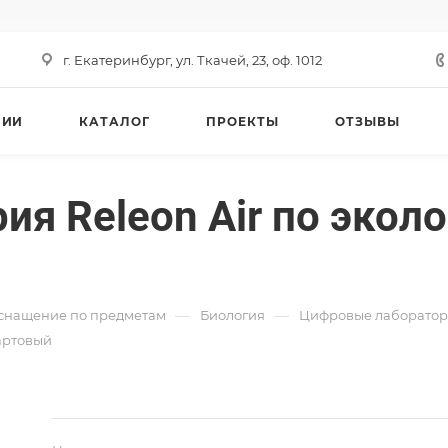
г. Екатеринбург, ул. Ткачей, 23, оф. 1012
НИИ
КАТАЛОГ
ПРОЕКТЫ
ОТЗЫВЫ
я Releon Air по экол
—
—
снащение по предметам
Биология
Цифровые лаборатор
артовый