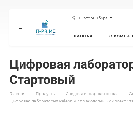
Екатеринбург
ГЛАВНАЯ
О КОМПА
Цифровая лаборатори
Стартовый
—
—
—
Главная
Продукты
Средняя и старшая школа
O
Цифровая лаборатория Releon Air по экологии. Комплект Ст