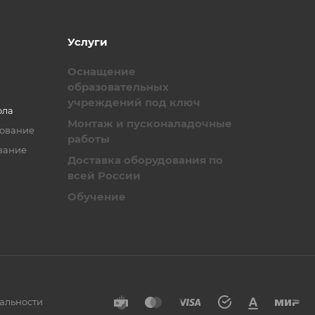
Услуги
Оснащение
образовательных
учреждений под ключ
ола
Монтаж и пусконаладочные
зование
работы
вание
Доставка оборудования по
всей России
Обучение
альности