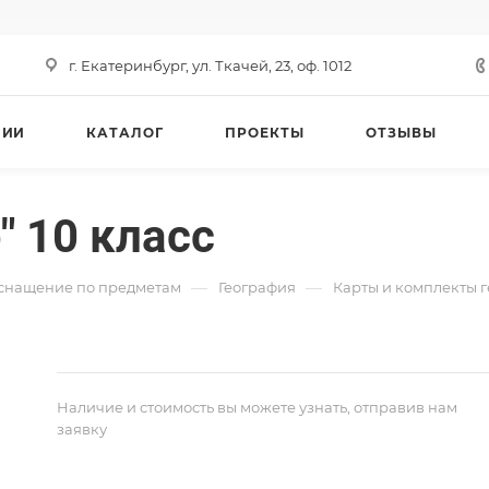
г. Екатеринбург, ул. Ткачей, 23, оф. 1012
НИИ
КАТАЛОГ
ПРОЕКТЫ
ОТЗЫВЫ
 10 класс
—
—
снащение по предметам
География
Карты и комплекты 
Наличие и стоимость вы можете узнать, отправив нам
заявку