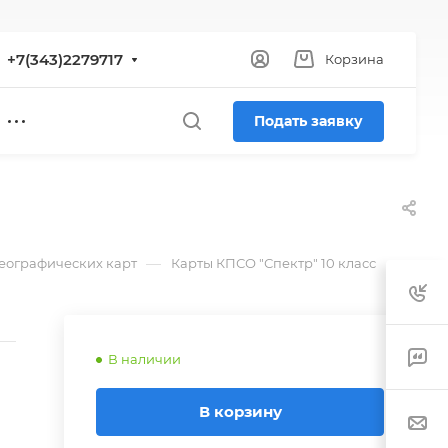
+7(343)2279717
Корзина
Подать заявку
—
географических карт
Карты КПСО "Спектр" 10 класс
В наличии
В корзину