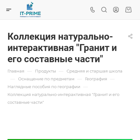
Коллекция натурально-
интерактивная "Гранит и
его составные части"
—
—
Главная
Продукты
Средняя и старшая школа
—
—
—
Oснащение по предметам
География
—
Наглядные пособия по географии
Коллекция натурально-интерактивная "Гранит и его
составные части"