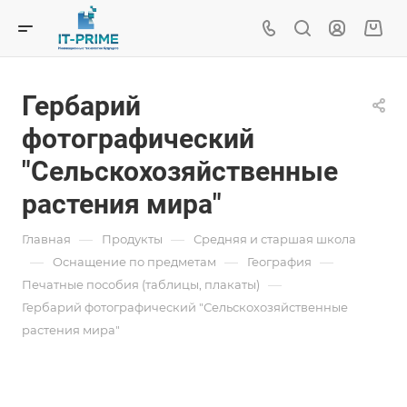
Гербарий
фотографический
"Сельскохозяйственные
растения мира"
—
—
Главная
Продукты
Средняя и старшая школа
—
—
—
Oснащение по предметам
География
—
Печатные пособия (таблицы, плакаты)
Гербарий фотографический "Сельскохозяйственные
растения мира"