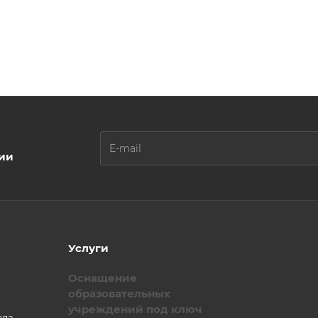
ции
Услуги
Оснащение
образовательных
учреждений под ключ
ола