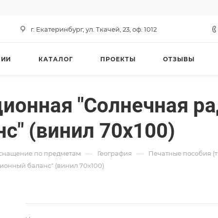
г. Екатеринбург, ул. Ткачей, 23, оф. 1012
НИИ
КАТАЛОГ
ПРОЕКТЫ
ОТЗЫВЫ
ионная "Солнечная ра
с" (винил 70x100)
—
—
снащение по предметам
География
Печатные пособия (т
онный баланс" (винил 70x100)