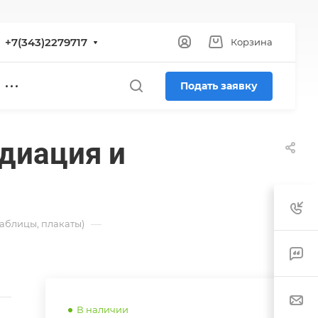
+7(343)2279717
Корзина
Подать заявку
диация и
—
аблицы, плакаты)
В наличии