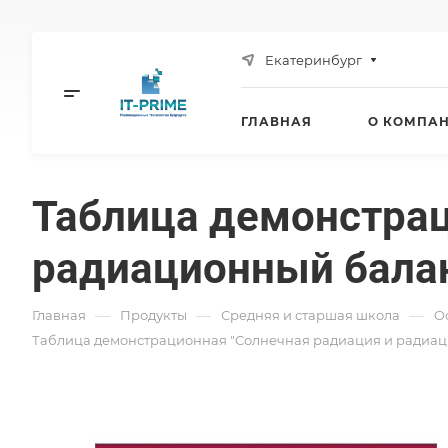
Екатеринбург
ГЛАВНАЯ
О КОМПА
Таблица демонстрац
радиационный балан
—
—
—
Главная
Продукты
Средняя и старшая школа
O
Таблица демонстрационная "Солнечная радиация и радиаци