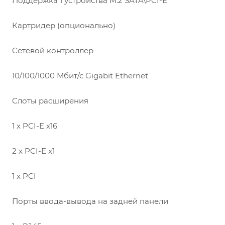
Поддержка 1 устройства M.2 SATA\PCI-E
Картридер (опционально)
Сетевой контроллер
10/100/1000 Мбит/с Gigabit Ethernet
Слоты расширения
1 x PCI-E x16
2 x PCI-E x1
1 x PCI
Порты ввода-вывода на задней панели