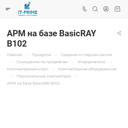
АРМ на базе BasicRAY
B102
—
—
Главная
Продукты
Средняя и старшая школа
—
—
—
Oснащение по предметам
Информатика
—
Компьютерный класс
Компьютерное оборудование
—
—
Персональные компьютеры
АРМ на базе BasicRAY B102