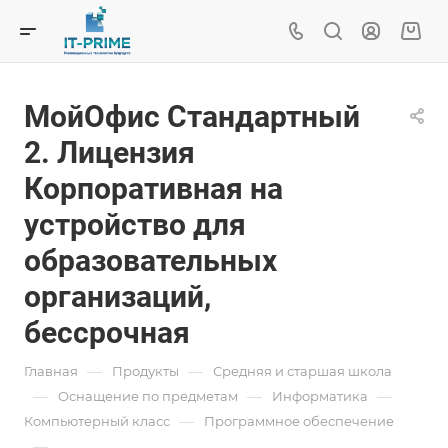
МойОфис Стандартный
2. Лицензия
Корпоративная на
устройство для
образовательных
организаций,
бессрочная
—
—
Главная
Продукты
Средняя и старшая школа
—
—
—
Oснащение по предметам
Информатика
—
Компьютерный класс
Программное обеспечение
—