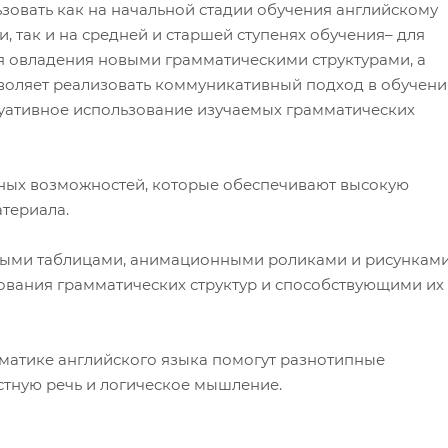
овать как на начальной стадии обучения английскому
, так и на средней и старшей ступенях обучения– для
ля овладения новыми грамматическими структурами, а
зволяет реализовать коммуникативный подход в обучен
уативное использование изучаемых грамматических
ных возможностей, которые обеспечивают высокую
атериала.
ными таблицами, анимационными роликами и рисунками
вания грамматических структур и способствующими их
мматике английского языка помогут разнотипные
стную речь и логическое мышление.