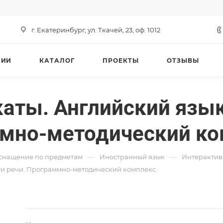
г. Екатеринбург, ул. Ткачей, 23, оф. 1012
НИИ
КАТАЛОГ
ПРОЕКТЫ
ОТЗЫВЫ
аты. Английский язык
ммно-методический ко
—
—
снащение по предметам
Иностранный язык
Интерактив
ти речи. Программно-методический комплекс.