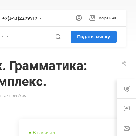
+7(343)2279717
Корзина
Подать заявку
. Грамматика:
мплекс.
—
ные пособия
В наличии