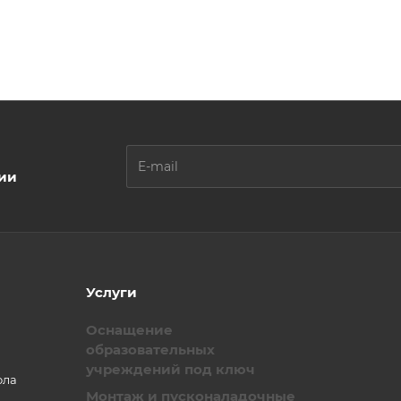
ции
Услуги
Оснащение
образовательных
учреждений под ключ
ола
Монтаж и пусконаладочные