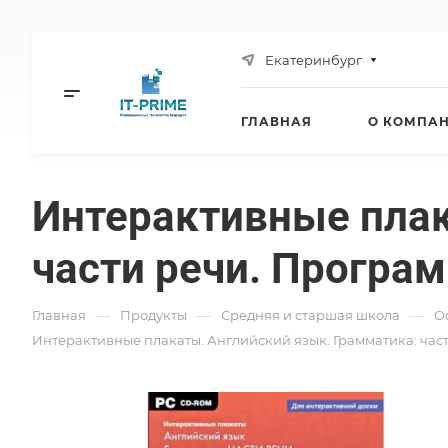
Екатеринбург
ГЛАВНАЯ
О КОМПА
Интерактивные плак
части речи. Програ
—
—
—
Главная
Продукты
Средняя и старшая школа
O
Интерактивные плакаты. Английский язык. Грамматика: час