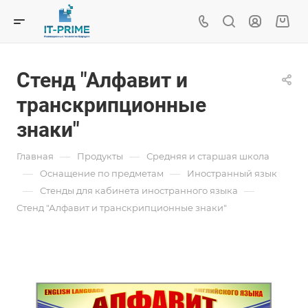
Стенд "Алфавит и
транскрипционные
знаки"
—
—
Главная
Продукты
Средняя и старшая школа
—
—
Oснащение по предметам
Иностранный язык
—
—
Стенды для кабинета иностранного языка
Стенд "Алфавит и транскрипционные знаки"