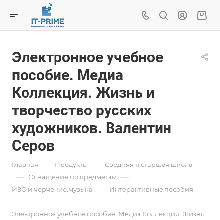
Электронное учебное
пособие. Медиа
Коллекция. Жизнь и
творчество русских
художников. Валентин
Серов
—
—
Главная
Продукты
Средняя и старшая школа
—
—
Oснащение по предметам
—
ИЗО и черчение,музыка
Интерактивные пособия
—
Электронное учебное пособие. Медиа Коллекция. Жизнь