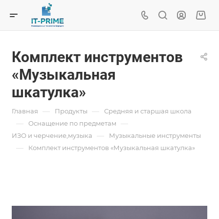
Комплект инструментов
«Музыкальная
шкатулка»
—
—
Главная
Продукты
Средняя и старшая школа
—
—
Oснащение по предметам
—
ИЗО и черчение,музыка
Музыкальные инструменты
—
Комплект инструментов «Музыкальная шкатулка»