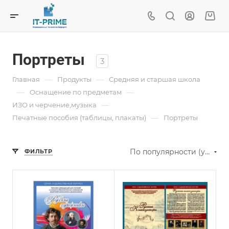
Портреты
3
—
—
Главная
Продукты
Средняя и старшая школа
—
—
Oснащение по предметам
—
ИЗО и черчение,музыка
—
Печатные пособия (таблицы, плакаты)
Портреты
По популярности (убывание)
ФИЛЬТР