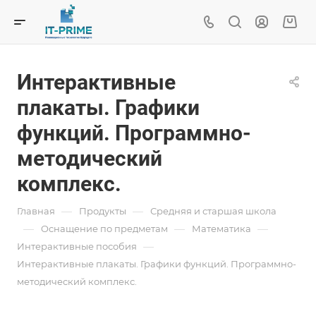
Интерактивные
плакаты. Графики
функций. Программно-
методический
комплекс.
—
—
Главная
Продукты
Средняя и старшая школа
—
—
—
Oснащение по предметам
Математика
—
Интерактивные пособия
Интерактивные плакаты. Графики функций. Программно-
методический комплекс.