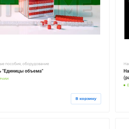
ые пособия, оборудование
На
 "Единицы объема"
На
(р
ичии
В корзину