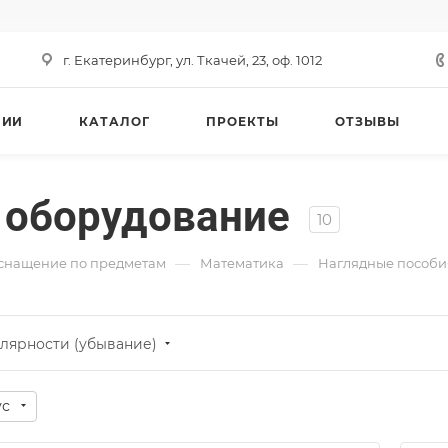
г. Екатеринбург, ул. Ткачей, 23, оф. 1012
НИИ
КАТАЛОГ
ПРОЕКТЫ
ОТЗЫВЫ
 оборудование
10
—
—
снащение по предметам
Математика
Наглядные пособи
лярности (убывание)
ус