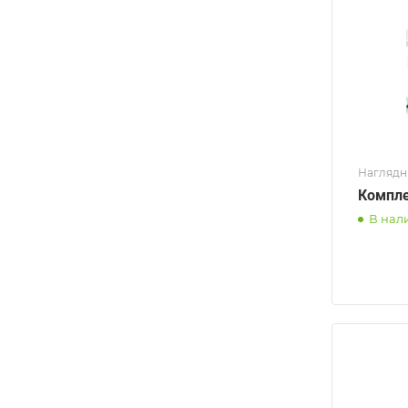
Наглядн
Компле
В нал