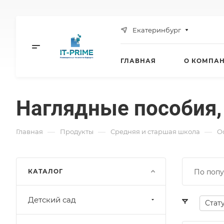
Екатеринбург
ГЛАВНАЯ
О КОМПА
Наглядные пособия,
—
—
—
Главная
Продукты
Средняя и старшая школа
O
КАТАЛОГ
По попу
Детский сад
Стат