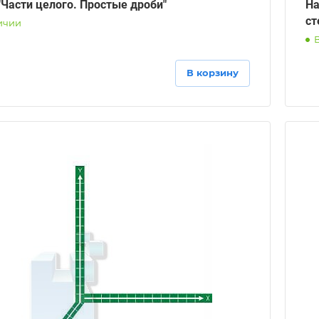
"Части целого. Простые дроби"
На
ст
ичии
В корзину