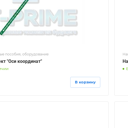
ые пособия, оборудование
На
кт "Оси координат"
На
ичии
В корзину