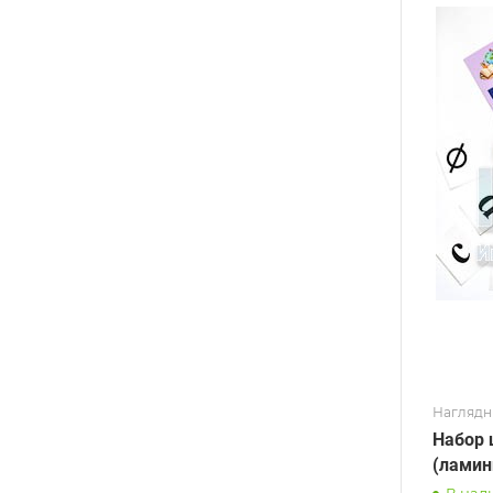
Наглядн
Набор 
(ламин