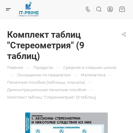
Комплект таблиц
"Стереометрия" (9
таблиц)
—
—
Главная
Продукты
Средняя и старшая школа
—
—
—
Oснащение по предметам
Математика
—
Печатные пособия (таблицы, плакаты)
—
Демонстрационные печатные пособия
Комплект таблиц "Стереометрия" (9 таблиц)