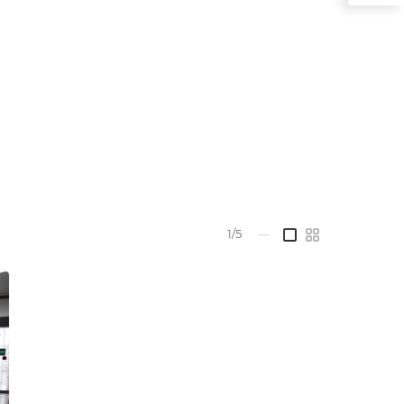
1/5
—