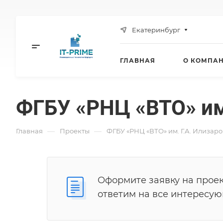
Екатеринбург
ГЛАВНАЯ
О КОМПА
ФГБУ «РНЦ «ВТО» им.
—
—
Главная
Проекты
ФГБУ «РНЦ «ВТО» им. Г.А. Илизар
Оформите заявку на проек
ответим на все интересу