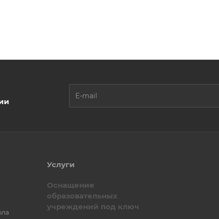
ции
Услуги
Оснащение
образовательных
учреждений под ключ
ола