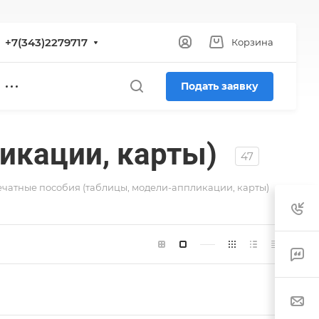
+7(343)2279717
Корзина
Подать заявку
икации, карты)
47
чатные пособия (таблицы, модели-аппликации, карты)