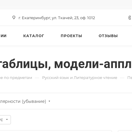
г. Екатеринбург, ул. Ткачей, 23, оф. 1012
НИИ
КАТАЛОГ
ПРОЕКТЫ
ОТЗЫВЫ
таблицы, модели-аппл
—
—
е по предметам
Русский язык и Литературное чтение
Пе
лярности (убывание)
ус