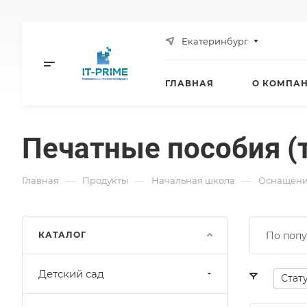
Екатеринбург
ГЛАВНАЯ
О КОМПА
Печатные пособия (
—
—
—
Главная
Продукты
Начальная школа
Оснащени
КАТАЛОГ
По попу
Детский сад
Стат