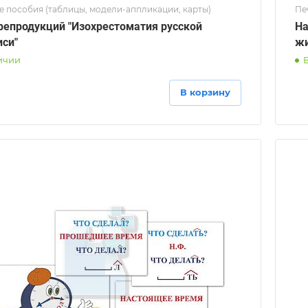
е пособия (таблицы, модели-аппликации, карты)
Пе
репродукций "Изохрестоматия русской
На
си"
жи
ичии
В корзину