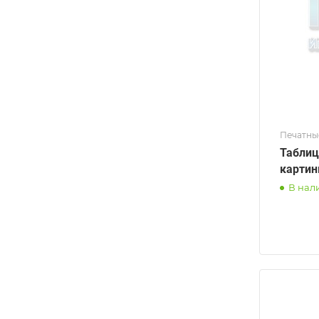
Печатны
Таблиц
картин
В нал