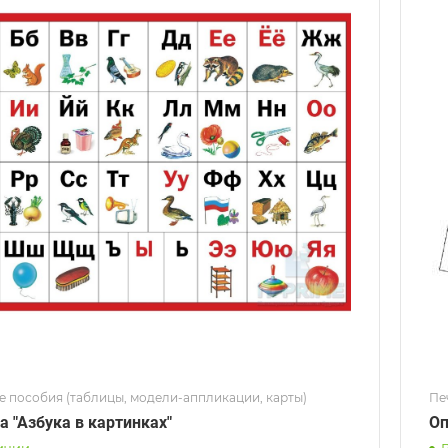
е пособия (таблицы, модели-аппликации, карты)
Пе
а "Азбука в картинках"
Оп