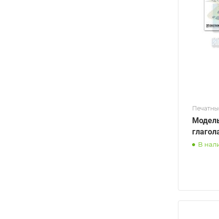
Печатны
Модель
глагол
В нал