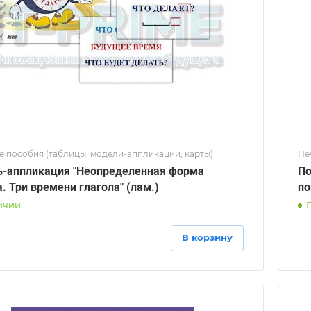
е пособия (таблицы, модели-аппликации, карты)
Пе
-аппликация "Неопределенная форма
По
а. Три времени глагола" (лам.)
по
ичии
В корзину