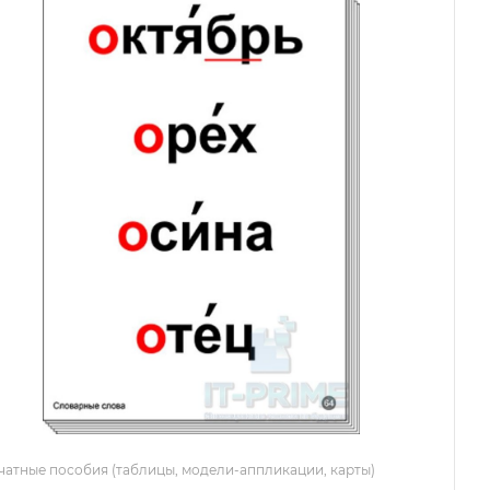
чатные пособия (таблицы, модели-аппликации, карты)