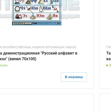
е пособия (таблицы, модели-аппликации, карты)
Пе
а демонстрационная "Русский алфавит в
Та
ках" (винил 70х100)
ка
ичии
В корзину