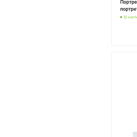
Портре
портре
В нал