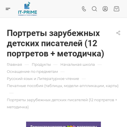
Портреты зарубежных
детских писателей (12
портретов + методичка)
—
—
—
Главная
Продукты
Начальная школа
—
Оснащение по предметам
—
Русский язык и Литературное чтение
Печатные пособия (таблицы, модели-аппликации, карты)
—
Портреты зарубежных детских писателей (12 портретов +
методичка)