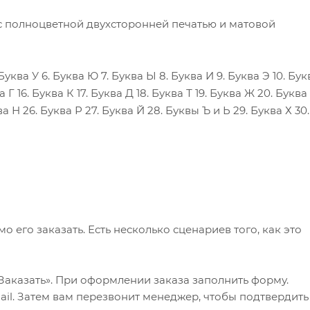
с полноцветной двухсторонней печатью и матовой
 Буква У 6. Буква Ю 7. Буква Ы 8. Буква И 9. Буква Э 10. Бук
ва Г 16. Буква К 17. Буква Д 18. Буква Т 19. Буква Ж 20. Букв
ва Н 26. Буква Р 27. Буква Й 28. Буквы Ъ и Ь 29. Буква Х 30.
его заказать. Есть несколько сценариев того, как это
Заказать». При оформлении заказа заполнить форму.
il. Затем вам перезвонит менеджер, чтобы подтвердить