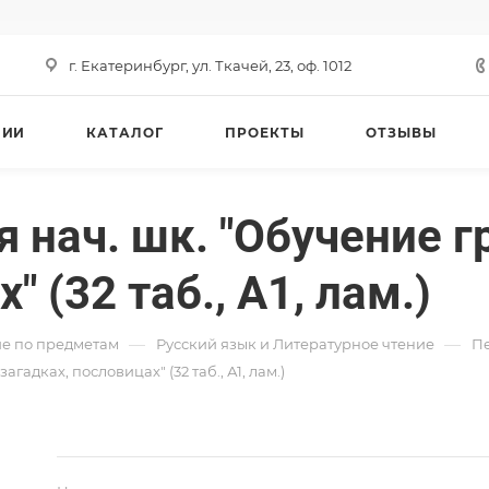
г. Екатеринбург, ул. Ткачей, 23, оф. 1012
НИИ
КАТАЛОГ
ПРОЕКТЫ
ОТЗЫВЫ
 нач. шк. "Обучение г
 (32 таб., А1, лам.)
—
—
е по предметам
Русский язык и Литературное чтение
Пе
гадках, пословицах" (32 таб., А1, лам.)