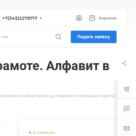
+7(343)2279717
Корзина
Подать заявку
рамоте. Алфавит в
—
чатные пособия (таблицы, модели-аппликации, карты)
В наличии