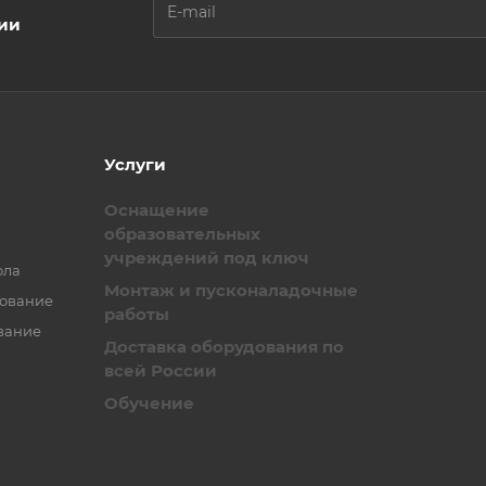
ции
Услуги
Оснащение
образовательных
учреждений под ключ
ола
Монтаж и пусконаладочные
зование
работы
вание
Доставка оборудования по
всей России
Обучение