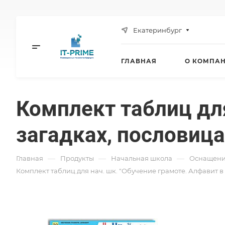
Екатеринбург
ГЛАВНАЯ
О КОМПА
Комплект таблиц для
загадках, пословицах"
—
—
—
Главная
Продукты
Начальная школа
Оснащени
Комплект таблиц для нач. шк. "Обучение грамоте. Алфавит в за