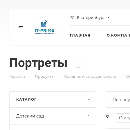
Екатеринбург
ГЛАВНАЯ
О КОМПА
Портреты
1
—
—
—
Главная
Продукты
Средняя и старшая школа
O
КАТАЛОГ
По попу
Детский сад
Стат