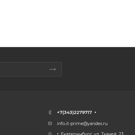
+7(343)2279717
info.it-prime@yandex.ru
г. Екатеринбург, ул. Ткачей, 23,