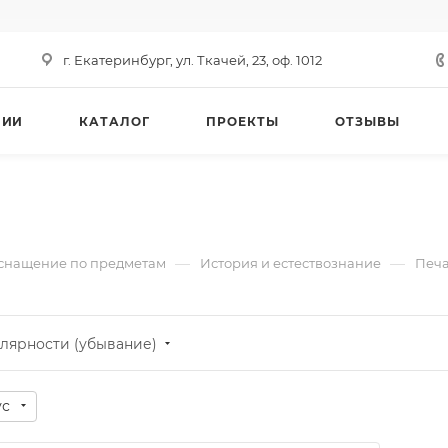
г. Екатеринбург, ул. Ткачей, 23, оф. 1012
НИИ
КАТАЛОГ
ПРОЕКТЫ
ОТЗЫВЫ
—
—
снащение по предметам
История и естествознание
Печа
лярности (убывание)
ус