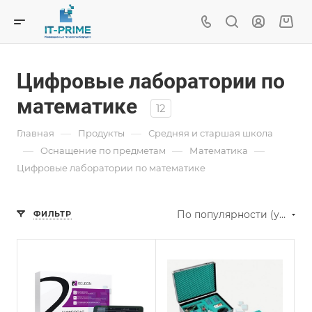
Цифровые лаборатории по
математике
12
—
—
Главная
Продукты
Средняя и старшая школа
—
—
—
Oснащение по предметам
Математика
Цифровые лаборатории по математике
По популярности (убывание)
ФИЛЬТР